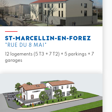
ST-MARCELLIN-EN-FOREZ
"RUE DU 8 MAI"
12 logements (5 T3 + 7 T2) + 5 parkings + 7
garages