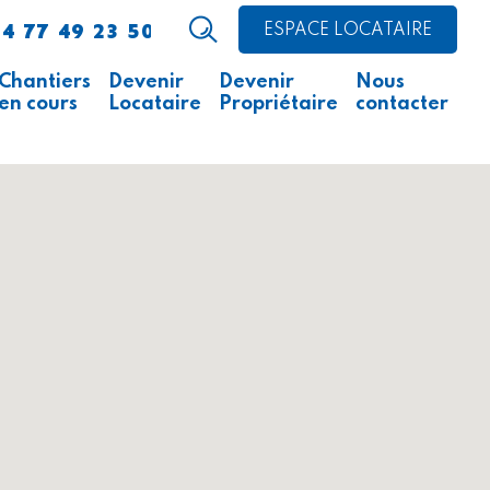
4 77 49 23 50
ESPACE LOCATAIRE
Chantiers
Devenir
Devenir
Nous
en cours
Locataire
Propriétaire
contacter
Avis d’appel public à la
Comment faire ?
Acheter un logement
concurrence
Acheter un local
Ce qu’il faut savoir
professionnel