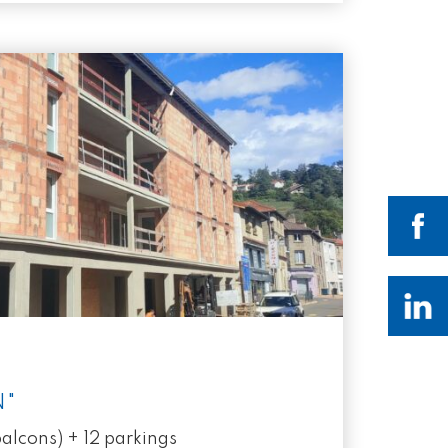
N"
alcons) + 12 parkings