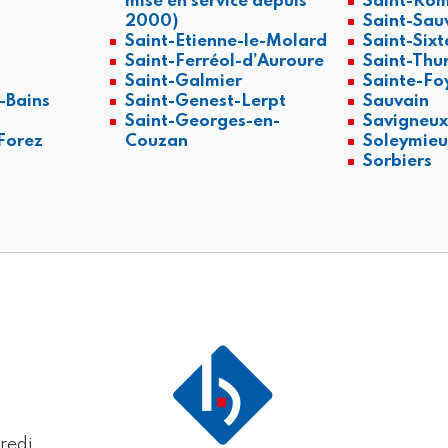
mise en service depuis
Saint-Rom
2000)
Saint-Sau
Saint-Etienne-le-Molard
Saint-Sixt
Saint-Ferréol-d’Auroure
Saint-Thu
Saint-Galmier
Sainte-Fo
-Bains
Saint-Genest-Lerpt
Sauvain
Saint-Georges-en-
Savigneu
Forez
Couzan
Soleymieu
Sorbiers
redi