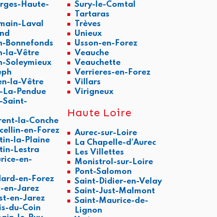
rges-Haute-
Sury-le-Comtal
Tartaras
main-Laval
Trèves
and
Unieux
n-Bonnefonds
Usson-en-Forez
n-la-Vêtre
Veauche
n-Soleymieux
Veauchette
eph
Verrieres-en-Forez
en-la-Vêtre
Villars
t-La-Pendue
Virigneux
-Saint-
Haute Loire
rent-la-Conche
cellin-en-Forez
Aurec-sur-Loire
tin-la-Plaine
La Chapelle-d’Aurec
tin-Lestra
Les Villettes
rice-en-
Monistrol-sur-Loire
Pont-Salomon
ard-en-Forez
Saint-Didier-en-Velay
l-en-Jarez
Saint-Just-Malmont
est-en-Jarez
Saint-Maurice-de-
is-du-Coin
Lignon