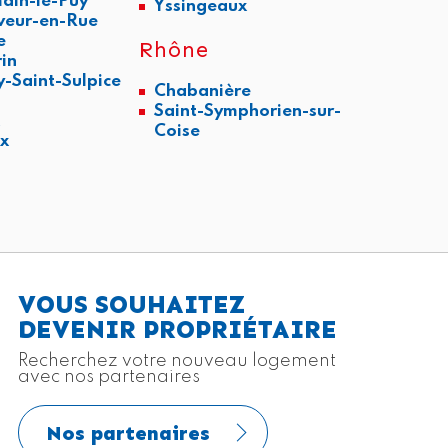
ain-le-Puy
Yssingeaux
veur-en-Rue
e
Rhône
rin
y-Saint-Sulpice
Chabanière
Saint-Symphorien-sur-
x
Coise
x
VOUS SOUHAITEZ
DEVENIR PROPRIÉTAIRE
Recherchez votre nouveau logement
avec nos partenaires
Nos partenaires