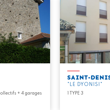
SAINT-DENI
"LE DYONISI"
llectifs + 4 garages
1 TYPE 3