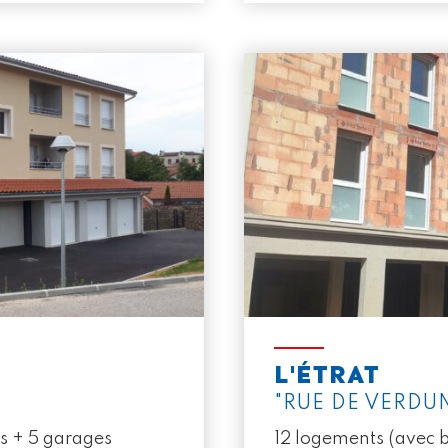
E
L'ÉTRAT
"RUE DE VERDU
gs + 5 garages
12 logements (avec b