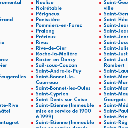
Fromental
Neulise
Saint-Geo
Noirétable
ville
Périgneux
Saint-Ger
-Grand
Panissière
Saint-Hé
Pommiers-en-Forez
Saint-Jea
Pralong
Saint-Jea
Précieux
Saint-Jea
ix
Rivas
Saint-Jos
Rive-de-Gier
Saint-Juli
e
Roche-la-Molière
Saint-Jus
arez
Rozier-en-Donzy
Saint-Just
ier
Sail-sous-Couzan
Rambert
Saint-Andre-le-Puy
Saint-Lau
eugerolles
Saint-Bonnet-le-
Saint-Mar
Courreau
Saint-Mar
Saint-Bonnet-les-Oules
Saint-Mar
Saint-Cyprien
Saint-Mau
Saint-Denis-sur-Coise
Gourgois
te-Rive
Saint-Etienne (Immeuble
Saint-Méd
hâtel
mise en service de 1900
Saint-Pau
à 1999)
Saint-Pri
ntagret
Saint-Etienne (Immeuble
Saint-Rég