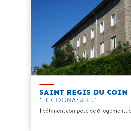
SAINT REGIS DU COIN
"LE COGNASSIER"
1 bâtiment composé de 6 logements co