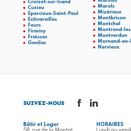
Marlhes
Croizet-sur-Gand
Marols
Cuzieu
Mizérieux
Epercieux-Saint-Paul
Montbrison
Estivareilles
Montchal
Feurs
Montrond-les
Firminy
Montverdun
Fraisses
Mornand-en-
Genilac
Nervieux
SUIVEZ-NOUS
Bâtir et Loger
HORAIRES
58, rue de la Montat
Lundi au vend