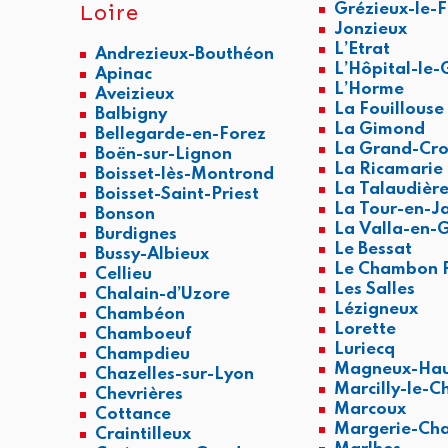
Loire
Grézieux-le-
Jonzieux
L’Etrat
Andrezieux-Bouthéon
L’Hôpital-le
Apinac
L’Horme
Aveizieux
La Fouillouse
Balbigny
La Gimond
Bellegarde-en-Forez
La Grand-Cro
Boën-sur-Lignon
La Ricamarie
Boisset-lès-Montrond
La Talaudièr
Boisset-Saint-Priest
La Tour-en-J
Bonson
La Valla-en-G
Burdignes
Le Bessat
Bussy-Albieux
Le Chambon F
Cellieu
Les Salles
Chalain-d’Uzore
Lézigneux
Chambéon
Lorette
Chamboeuf
Luriecq
Champdieu
Magneux-Hau
Chazelles-sur-Lyon
Marcilly-le-C
Chevrières
Marcoux
Cottance
Margerie-Cha
Craintilleux