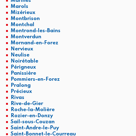
Marlhes
Marols
Mizérieux
Montbrison
Montchal
Montrond-les-Bains
Montverdun
Mornand-en-Forez
Nervieux
Neulise
Noirétable
Périgneux
Panissière
Pommiers-en-Forez
Pralong
Précieux
Rivas
Rive-de-Gier
Roche-la-Molière
Rozier-en-Donzy
Sail-sous-Couzan
Saint-Andre-le-Puy
Saint-Bonnet-le-Courreau