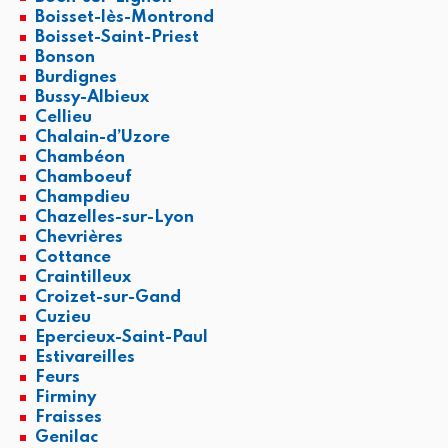
Boisset-lès-Montrond
Boisset-Saint-Priest
Bonson
Burdignes
Bussy-Albieux
Cellieu
Chalain-d’Uzore
Chambéon
Chamboeuf
Champdieu
Chazelles-sur-Lyon
Chevrières
Cottance
Craintilleux
Croizet-sur-Gand
Cuzieu
Epercieux-Saint-Paul
Estivareilles
Feurs
Firminy
Fraisses
Genilac