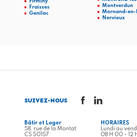
Firminy
Montverdun
Fraisses
Mornand-en-
Genilac
Nervieux
SUIVEZ-NOUS
Bâtir et Loger
HORAIRES
58, rue de la Montat
Lundi au vend
CS 50157
08 H 00 - 12 