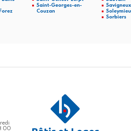
Saint-Georges-en-
Savigneu
Forez
Couzan
Soleymieu
Sorbiers
redi
H 00