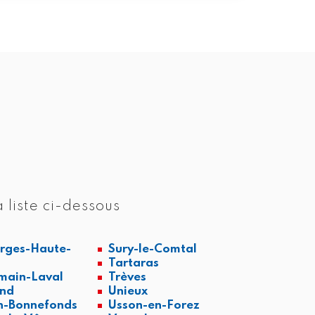
 liste ci-dessous
rges-Haute-
Sury-le-Comtal
Tartaras
main-Laval
Trèves
and
Unieux
n-Bonnefonds
Usson-en-Forez