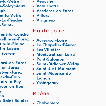
n-la-Vêtre
Veauche
n-Soleymieux
Veauchette
eph
Verrieres-en-Forez
en-la-Vêtre
Villars
t-La-Pendue
Virigneux
-Saint-
Haute Loire
rent-la-Conche
cellin-en-Forez
Aurec-sur-Loire
tin-la-Plaine
La Chapelle-d’Aurec
tin-Lestra
Les Villettes
rice-en-
Monistrol-sur-Loire
Pont-Salomon
ard-en-Forez
Saint-Didier-en-Velay
l-en-Jarez
Saint-Just-Malmont
est-en-Jarez
Saint-Maurice-de-
is-du-Coin
Lignon
ain-le-Puy
Yssingeaux
veur-en-Rue
e
Rhône
rin
y-Saint-Sulpice
Chabanière