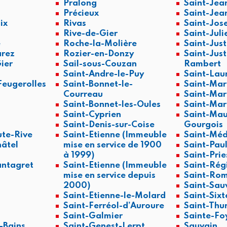
Pralong
Saint-Jea
Précieux
Saint-Jea
ix
Rivas
Saint-Jos
Rive-de-Gier
Saint-Juli
e
Roche-la-Molière
Saint-Jus
arez
Rozier-en-Donzy
Saint-Just
ier
Sail-sous-Couzan
Rambert
Saint-Andre-le-Puy
Saint-Lau
eugerolles
Saint-Bonnet-le-
Saint-Mar
Courreau
Saint-Mar
Saint-Bonnet-les-Oules
Saint-Mar
Saint-Cyprien
Saint-Mau
Saint-Denis-sur-Coise
Gourgois
te-Rive
Saint-Etienne (Immeuble
Saint-Méd
hâtel
mise en service de 1900
Saint-Pau
à 1999)
Saint-Pri
ntagret
Saint-Etienne (Immeuble
Saint-Rég
mise en service depuis
Saint-Rom
2000)
Saint-Sau
Saint-Etienne-le-Molard
Saint-Sixt
Saint-Ferréol-d’Auroure
Saint-Thu
Saint-Galmier
Sainte-Fo
-Bains
Saint-Genest-Lerpt
Sauvain