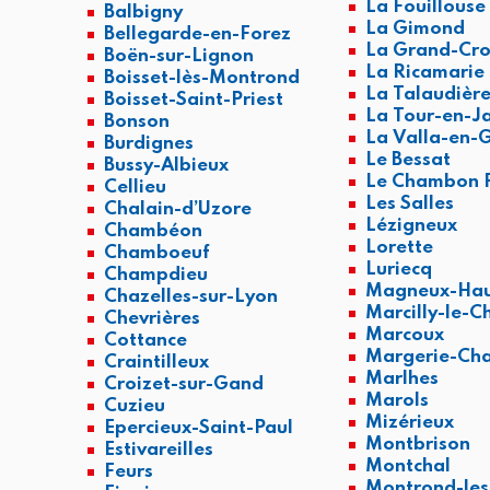
La Fouillouse
Balbigny
La Gimond
Bellegarde-en-Forez
La Grand-Cro
Boën-sur-Lignon
La Ricamarie
Boisset-lès-Montrond
La Talaudièr
Boisset-Saint-Priest
La Tour-en-J
Bonson
La Valla-en-G
Burdignes
Le Bessat
Bussy-Albieux
Le Chambon F
Cellieu
Les Salles
Chalain-d’Uzore
Lézigneux
Chambéon
Lorette
Chamboeuf
Luriecq
Champdieu
Magneux-Hau
Chazelles-sur-Lyon
Marcilly-le-C
Chevrières
Marcoux
Cottance
Margerie-Cha
Craintilleux
Marlhes
Croizet-sur-Gand
Marols
Cuzieu
Mizérieux
Epercieux-Saint-Paul
Montbrison
Estivareilles
Montchal
Feurs
Montrond-les