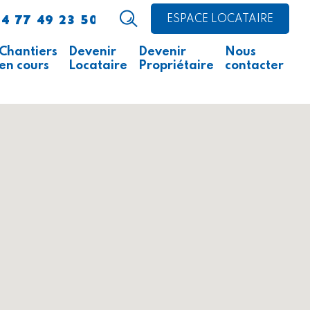
4 77 49 23 50
ESPACE LOCATAIRE
Chantiers
Devenir
Devenir
Nous
en cours
Locataire
Propriétaire
contacter
Avis d’appel public à la
Comment faire ?
Acheter un logement
concurrence
Acheter un local
Ce qu’il faut savoir
professionnel