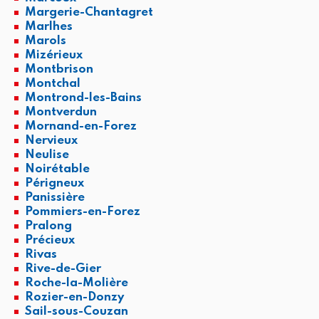
Margerie-Chantagret
Marlhes
Marols
Mizérieux
Montbrison
Montchal
Montrond-les-Bains
Montverdun
Mornand-en-Forez
Nervieux
Neulise
Noirétable
Périgneux
Panissière
Pommiers-en-Forez
Pralong
Précieux
Rivas
Rive-de-Gier
Roche-la-Molière
Rozier-en-Donzy
Sail-sous-Couzan