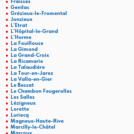
Fraisses
Genilac
Grézieux-le-Fromental
Jonzieux
L’Etrat
L’Hôpital-le-Grand
L’Horme
La Fouillouse
La Gimond
La Grand-Croix
La Ricamarie
La Talaudière
La Tour-en-Jarez
La Valla-en-Gier
Le Bessat
Le Chambon Feugerolles
Les Salles
Lézigneux
Lorette
Luriecq
Magneux-Haute-Rive
Marcilly-le-Châtel
Marcoux