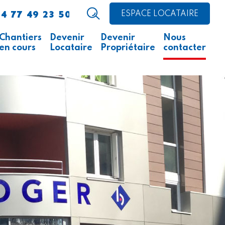
4 77 49 23 50
ESPACE LOCATAIRE
Chantiers
Devenir
Devenir
Nous
en cours
Locataire
Propriétaire
contacter
Avis d’appel public à la
Comment faire ?
Acheter un logement
concurrence
Acheter un local
Ce qu’il faut savoir
professionnel