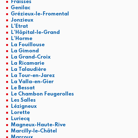
Fraisses
Genilac
Grézieux-le-Fromental
Jonzieux
L’Etrat
L’Hôpital-le-Grand
L’Horme
La Fouillouse
La Gimond
La Grand-Croix
La Ricamarie
La Talaudière
La Tour-en-Jarez
La Valla-en-Gier
Le Bessat
Le Chambon Feugerolles
Les Salles
Lézigneux
Lorette
Luriecq
Magneux-Haute-Rive
Marcilly-le-Châtel
Marcoux