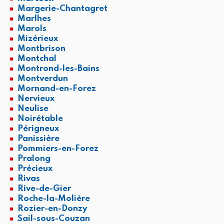
Margerie-Chantagret
Marlhes
Marols
Mizérieux
Montbrison
Montchal
Montrond-les-Bains
Montverdun
Mornand-en-Forez
Nervieux
Neulise
Noirétable
Périgneux
Panissière
Pommiers-en-Forez
Pralong
Précieux
Rivas
Rive-de-Gier
Roche-la-Molière
Rozier-en-Donzy
Sail-sous-Couzan