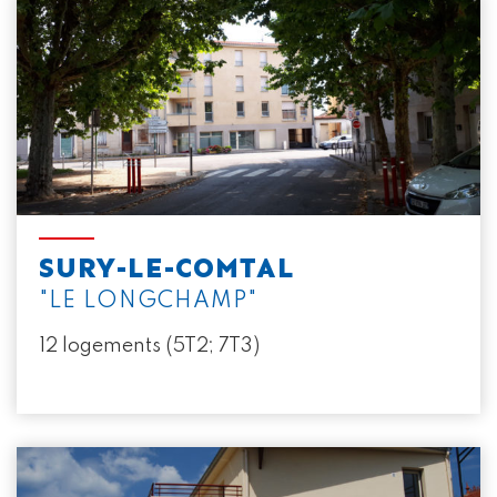
SURY-LE-COMTAL
"LE LONGCHAMP"
12 logements (5T2; 7T3)