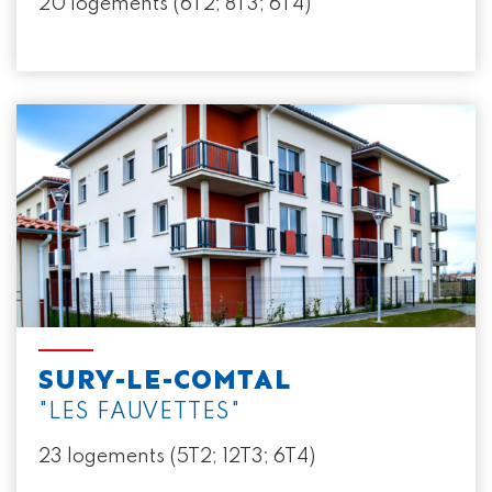
20 logements (6T2; 8T3; 6T4)
SURY-LE-COMTAL
"LES FAUVETTES"
23 logements (5T2; 12T3; 6T4)