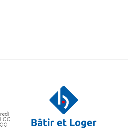
redi
H 00
H 00