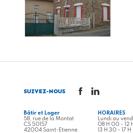
SUIVEZ-NOUS
Bâtir et Loger
HORAIRES
58, rue de la Montat
Lundi au vend
CS 50157
08 H 00 - 12 
42004 Saint-Etienne
13 H 30 - 17 