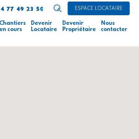
4 77 49 23 50
ESPACE LOCATAIRE
Chantiers
Devenir
Devenir
Nous
en cours
Locataire
Propriétaire
contacter
Avis d’appel public à la
Comment faire ?
Acheter un logement
concurrence
Acheter un local
Ce qu’il faut savoir
professionnel