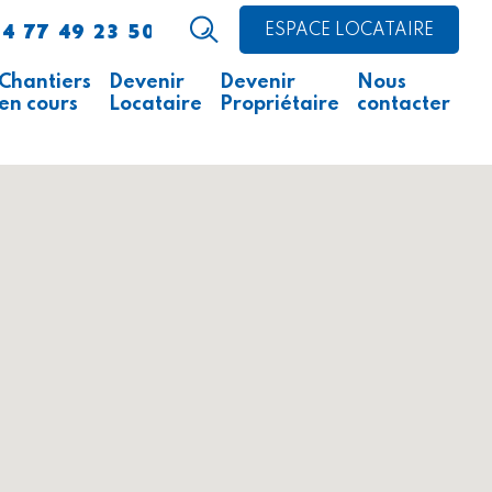
4 77 49 23 50
ESPACE LOCATAIRE
Chantiers
Devenir
Devenir
Nous
en cours
Locataire
Propriétaire
contacter
Avis d’appel public à la
Comment faire ?
Acheter un logement
concurrence
Acheter un local
Ce qu’il faut savoir
professionnel