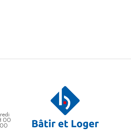
redi
H 00
H 00