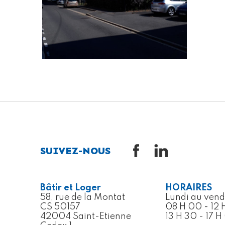
SUIVEZ-NOUS
Bâtir et Loger
HORAIRES
58, rue de la Montat
Lundi au vend
CS 50157
08 H 00 - 12 
42004 Saint-Etienne
13 H 30 - 17 