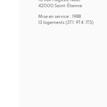
10 Rue Auguste Isaac
42000 Saint-Étienne
Mise en service :
1988
13 logements (3T1; 9T4; 1T5)