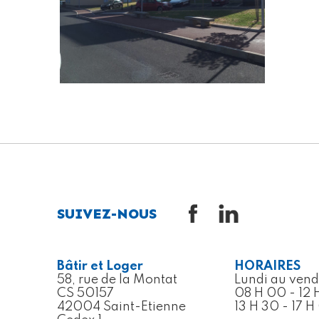
SUIVEZ-NOUS
Bâtir et Loger
HORAIRES
58, rue de la Montat
Lundi au vend
CS 50157
08 H 00 - 12 
42004 Saint-Etienne
13 H 30 - 17 