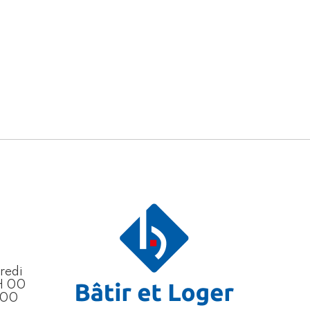
redi
H 00
H 00