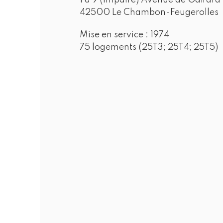
1 à 9 (impaire) Avenue de Gaffard
42500 Le Chambon-Feugerolles
Mise en service :
1974
75 logements (25T3; 25T4; 25T5)