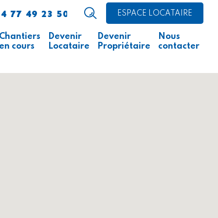
4 77 49 23 50
ESPACE LOCATAIRE
Chantiers
Devenir
Devenir
Nous
en cours
Locataire
Propriétaire
contacter
Avis d’appel public à la
Comment faire ?
Acheter un logement
concurrence
Acheter un local
Ce qu’il faut savoir
professionnel