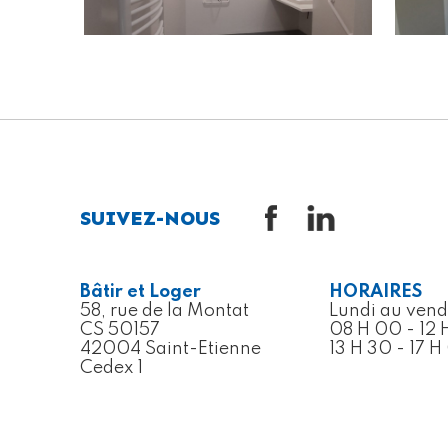
SUIVEZ-NOUS
Bâtir et Loger
HORAIRES
58, rue de la Montat
Lundi au vend
CS 50157
08 H 00 - 12 
42004 Saint-Etienne
13 H 30 - 17 
Cedex 1