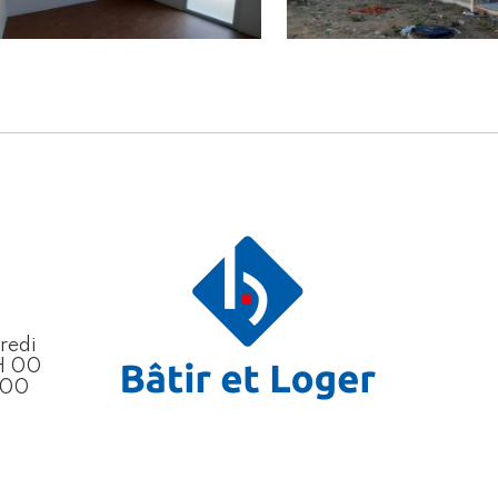
redi
H 00
H 00