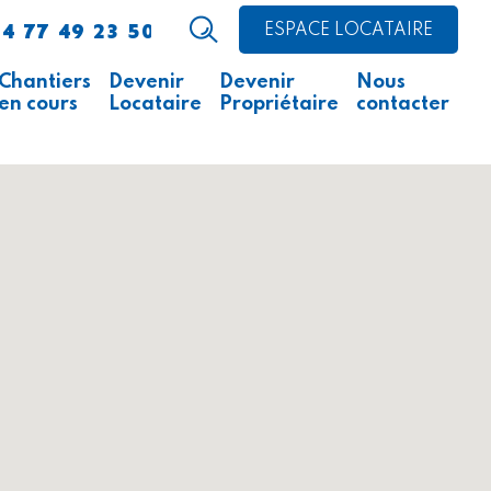
4 77 49 23 50
ESPACE LOCATAIRE
Chantiers
Devenir
Devenir
Nous
en cours
Locataire
Propriétaire
contacter
Avis d’appel public à la
Comment faire ?
Acheter un logement
concurrence
Acheter un local
Ce qu’il faut savoir
professionnel