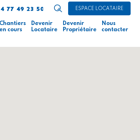
4 77 49 23 50
ESPACE LOCATAIRE
Chantiers
Devenir
Devenir
Nous
en cours
Locataire
Propriétaire
contacter
Avis d’appel public à la
Comment faire ?
Acheter un logement
concurrence
Acheter un local
Ce qu’il faut savoir
professionnel