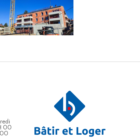
redi
H 00
H 00