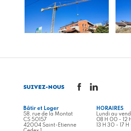
SUIVEZ-NOUS
Bâtir et Loger
HORAIRES
58, rue de la Montat
Lundi au vend
CS 50157
08 H 00 - 12 
42004 Saint-Etienne
13 H 30 - 17 
Cedex 1