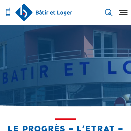
LE PROGRÈS – L’ETRAT –