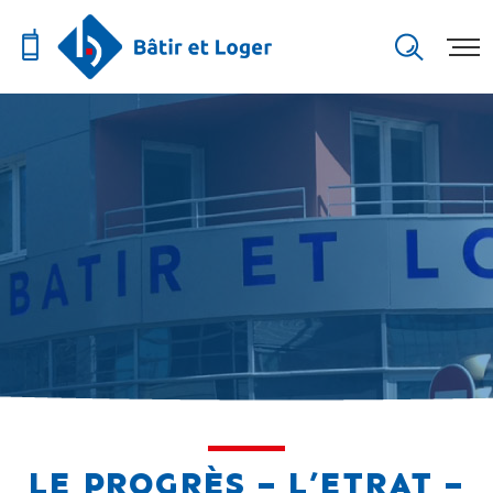
LE PROGRÈS – L’ETRAT –